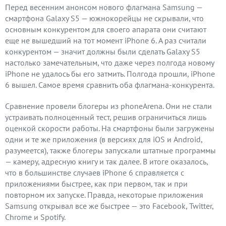
Перед весенним анонсом нового флагмана Samsung —
смартфона Galaxy S5 — южнокорейцы не скрывали, что
основным конкурентом для своего апарата они считают
еще не вышедший на тот момент iPhone 6. А раз считали
конкурентом — значит должны были сделать Galaxy S5
настолько замечательным, что даже через полгода новому
iPhone не удалось бы его затмить. Полгода прошли, iPhone
6 вышел. Самое время сравнить оба флагмана-конкурента.
Сравнение провели блогеры из phoneArena. Они не стали
устраивать полноценный тест, решив ограничиться лишь
оценкой скорости работы. На смартфоны были загружены
одни и те же приложения (в версиях для iOS и Android,
разумеется), также блогеры запускали штатные программы
— камеру, адресную книгу и так далее. В итоге оказалось,
что в большинстве случаев iPhone 6 справляется с
приложениями быстрее, как при первом, так и при
повторном их запуске. Правда, некоторые приложения
Samsung открывал все же быстрее — это Facebook, Twitter,
Chrome и Spotify.