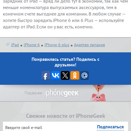
зарядник от iPad — вряд ли дело тут в экономии, так как чем
меньше номенклатура выпускаемых аксессуаров, тем в
конечном счете выгоднее для компании. В любом случае —
хотите быстро зарядить iPhone 6 или 6 Plus — используйте
адаптер от iPad. Если он у вас есть, конечно.
iPad
iPhone 6
iPhone 6 plus
Адаптер питания
Понравилась статья? Поделись с
друзьями!
Свежие новости от iPhoneGeek