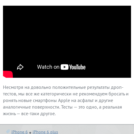
Несмотря на довольно положительные результаты дроп-
тестов, мы все же категорически не рекомендуем бросать и
ронять новые смартфоны Apple на асфальт и другие
аналогичные поверхности. Тесты — это одно, а реальная
жизнь — все-таки другое.
iPhone 6
iPhone 6 plus