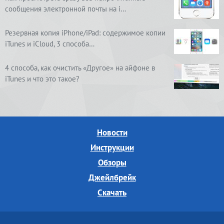
сообщения электронной почты на i…
Резервная копия iPhone/iPad: содержимое копии
iTunes и iCloud, 3 способа…
4 способа, как очистить «Другое» на айфоне в
iTunes и что это такое?
Новости
Инструкции
Обзоры
Джейлбрейк
Скачать