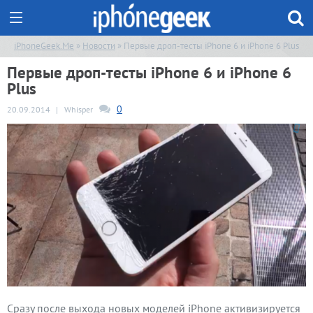
iPhoneGeek.Me
»
Новости
» Первые дроп-тесты iPhone 6 и iPhone 6 Plus
Первые дроп-тесты iPhone 6 и iPhone 6
Plus
0
20.09.2014
|
Whisper
Сразу после выхода новых моделей iPhone активизируется