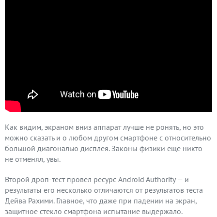
Как видим, экраном вниз аппарат лучше не ронять, но это
можно сказать и о любом другом смартфоне с относительно
большой диагональю дисплея. Законы физики еще никто
не отменял, увы.
Второй дроп-тест провел ресурс Android Authority — и
результаты его несколько отличаются от результатов теста
Дейва Рахими. Главное, что даже при падении на экран,
защитное стекло смартфона испытание выдержало.