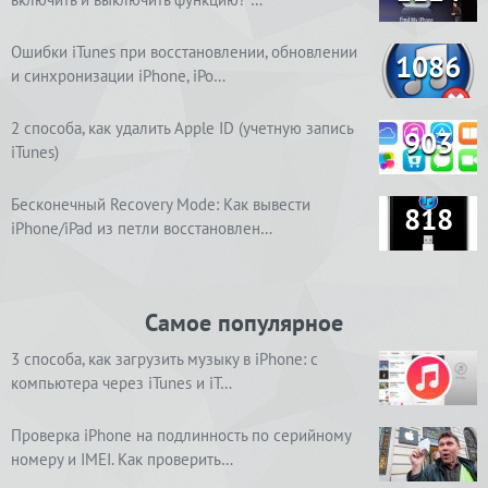
Ошибки iTunes при восстановлении, обновлении
1086
и синхронизации iPhone, iPo…
2 способа, как удалить Apple ID (учетную запись
903
iTunes)
Бесконечный Recovery Mode: Как вывести
818
iPhone/iPad из петли восстановлен…
Самое популярное
3 способа, как загрузить музыку в iPhone: с
компьютера через iTunes и iT…
Проверка iPhone на подлинность по серийному
номеру и IMEI. Как проверить…