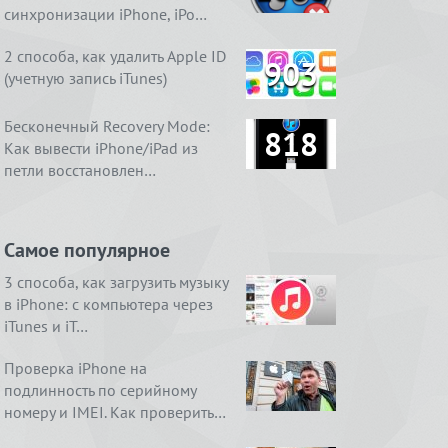
синхронизации iPhone, iPo…
2 способа, как удалить Apple ID
903
(учетную запись iTunes)
Бесконечный Recovery Mode:
818
Как вывести iPhone/iPad из
петли восстановлен…
Самое популярное
3 способа, как загрузить музыку
в iPhone: с компьютера через
iTunes и iT…
Проверка iPhone на
подлинность по серийному
номеру и IMEI. Как проверить…