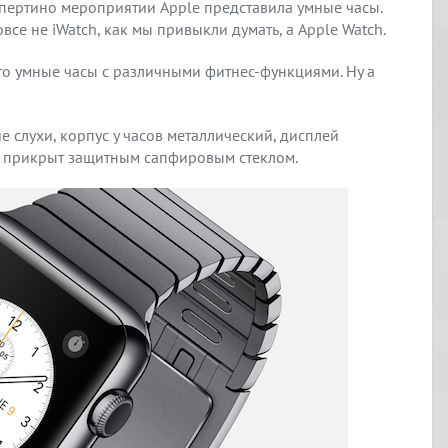
упертино мероприятии Apple представила умные часы.
се не iWatch, как мы привыкли думать, а Apple Watch.
это умные часы с различными фитнес-функциями. Ну а
е слухи, корпус у часов металлический, дисплей
й прикрыт защитным сапфировым стеклом.