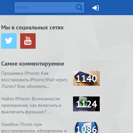
d и Mac
Мы в социальных сетях
ется от
жейлбрейк с
Apple готовит монитор
Вышел джейлбрейк для iOS
ничения …
сстан…
Thunderbolt Retina 5K…
8.4. Даже два
Самое комментируемое
ия
1. Ничего
4 способа, как очистить
Real Boxing 2 ROCKY.
содержимое
 умный
справления
«Другое» на айфоне …
Хлеба и зрелищ
Прошивка iPhone: Как
1140
восстановить iPhone/iPad через
iTunes? Как обновить…
Найти iPhone: Возможности
1124
приложения, как включить и
выключить функцию? …
Ошибки iTunes при
1086
восстановлении, обновлении и