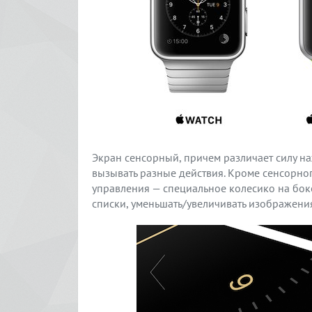
Экран сенсорный, причем различает силу на
вызывать разные действия. Кроме сенсорног
управления — специальное колесико на бок
списки, уменьшать/увеличивать изображения