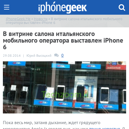
iPhoneGeek.Me
»
Новости
» В витрине салона итальянского мобильного
оператора выставлен iPhone 6
В витрине салона итальянского
мобильного оператора выставлен iPhone
6
0
29.08.2014
|
Юрий Высоцкий
Пока весь мир, затаив дыхание, ждет грядущего
мероприятия Apple (а грядет оно, как уже
точно известно
, 9