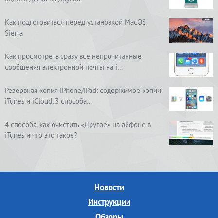
Как подготовиться перед установкой MacOS
Sierra
Как просмотреть сразу все непрочитанные
сообщения электронной почты на i…
Резервная копия iPhone/iPad: содержимое копии
iTunes и iCloud, 3 способа…
4 способа, как очистить «Другое» на айфоне в
iTunes и что это такое?
Новости
Инструкции
Обзоры