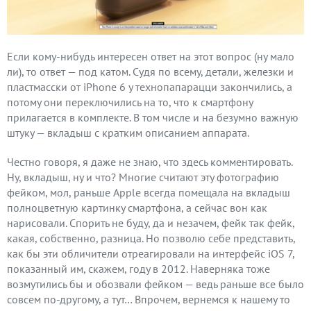
Если кому-нибудь интересен ответ на этот вопрос (ну мало
ли), то ответ — под катом. Судя по всему, детали, железки и
пластмасски от iPhone 6 у технопапарацци закончились, а
потому они переключились на то, что к смартфону
прилагается в комплекте. В том числе и на безумно важную
штуку — вкладыш с кратким описанием аппарата.
Честно говоря, я даже не знаю, что здесь комментировать.
Ну, вкладыш, ну и что? Многие считают эту фотографию
фейком, мол, раньше Apple всегда помещала на вкладыш
полноцветную картинку смартфона, а сейчас вон как
нарисовали. Спорить не буду, да и незачем, фейк так фейк,
какая, собственно, разница. Но позволю себе представить,
как бы эти обличители отреагировали на интерфейс iOS 7,
показанный им, скажем, году в 2012. Наверняка тоже
возмутились бы и обозвали фейком — ведь раньше все было
совсем по-другому, а тут… Впрочем, вернемся к нашему то