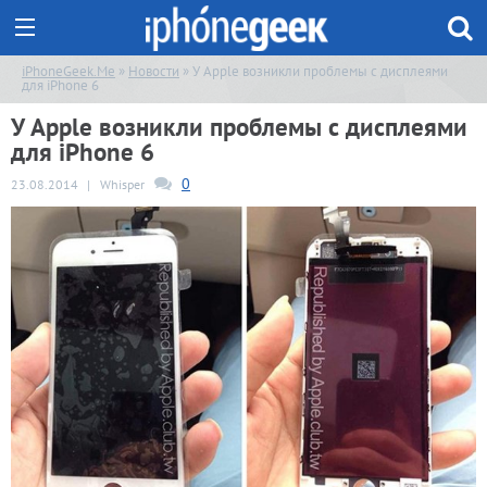
iPhoneGeek.Me
»
Новости
» У Apple возникли проблемы с дисплеями
для iPhone 6
У Apple возникли проблемы с дисплеями
для iPhone 6
0
23.08.2014
|
Whisper