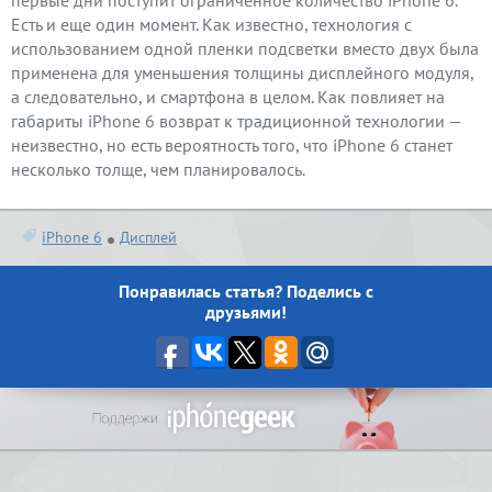
Есть и еще один момент. Как известно, технология с
использованием одной пленки подсветки вместо двух была
применена для уменьшения толщины дисплейного модуля,
а следовательно, и смартфона в целом. Как повлияет на
габариты iPhone 6 возврат к традиционной технологии —
неизвестно, но есть вероятность того, что iPhone 6 станет
несколько толще, чем планировалось.
iPhone 6
Дисплей
Понравилась статья? Поделись с
друзьями!