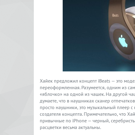
Хайек предложил концепт iBeats — это моде
переоформленная. Разумеется, одним из са
«яблочко» на одной из чашек. На другой ча
думаете, что в наушниках сканер отпечатков 
просто наушники, это музыкальный плеер с н
создателя концепта. Примечательно, что Ха
привычные по iPhone — черный, серебристый
расцветки весьма актуальны.