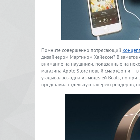
Помните совершенно потрясающий
концеп
дизайнером Мартином Хайеком? В заметке 
внимание на наушники, показанные на неко
магазина Apple Store новый смартфон и — в
угадывалась одна из моделей Beats, но при 
представил отдельную галерею рендеров, 