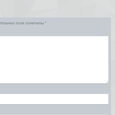
тельные поля помечены
*