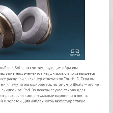
ль Beats Solo, но соответствующим образом
мых заметных элементов наушников стало светящееся
шке расположен сканер отпечатков Touch ID. Если вы
ни к чему, то вы ошибаетесь, потому что iBeats — это не
ачинкой от iPod. Во всяком случае, такова идея
йек раскрасил концептуальные наушники в цвета,
 и золотой. Для «яблочного» аксессуара такие