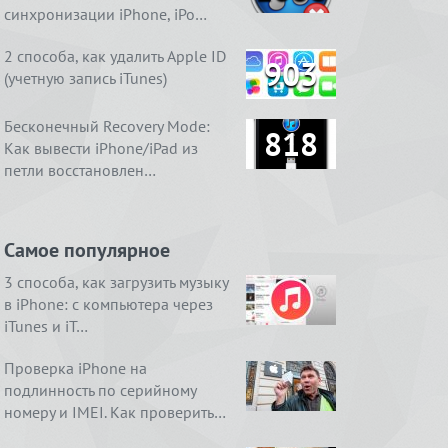
синхронизации iPhone, iPo…
2 способа, как удалить Apple ID
903
(учетную запись iTunes)
Бесконечный Recovery Mode:
818
Как вывести iPhone/iPad из
петли восстановлен…
Самое популярное
3 способа, как загрузить музыку
в iPhone: с компьютера через
iTunes и iT…
Проверка iPhone на
подлинность по серийному
номеру и IMEI. Как проверить…