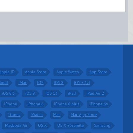
Apple ID
Apple Store
Apple Watch
App Store
Cloud
iMac
iOS
iOS 8
iOS 8.1.3
iOS 8.3
iOS 9
iOS 13
iPad
iPad Air 2
iPhone
iPhone 6
iPhone 6 plus
iPhone 6s
iTunes
iWatch
Mac
Mac App Store
MacBook Air
OS X
OS X Yosemite
Samsung