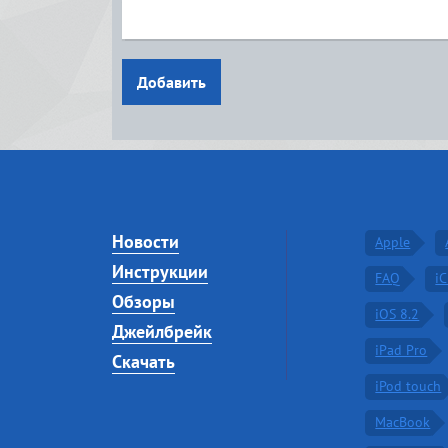
Добавить
Новости
Apple
Инструкции
FAQ
i
Обзоры
iOS 8.2
Джейлбрейк
iPad Pro
Скачать
iPod touch
MacBook