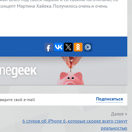
 концепт Мартина Хайека. Получилось очень и очень
Далее »
6 слухов об iPhone 6, которые скорее всего станут
реальностью