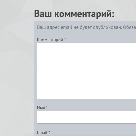
Ваш комментарий:
Ваш адрес email не будет опубликован.
Обяза
Комментарий
*
Имя
*
Email
*