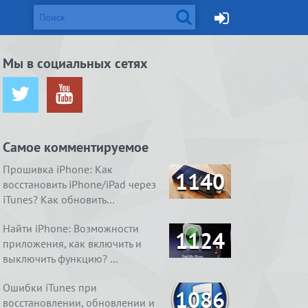
d и Mac
Мы в социальных сетях
ется от
жейлбрейк с
Apple готовит монитор
Вышел джейлбрейк для iOS
ничения …
сстан…
Thunderbolt Retina 5K…
8.4. Даже два
Самое комментируемое
ия
1. Ничего
4 способа, как очистить
Real Boxing 2 ROCKY.
содержимое
 умный
справления
«Другое» на айфоне …
Хлеба и зрелищ
Прошивка iPhone: Как
1140
восстановить iPhone/iPad через
iTunes? Как обновить…
Найти iPhone: Возможности
1124
приложения, как включить и
выключить функцию? …
Ошибки iTunes при
1086
восстановлении, обновлении и