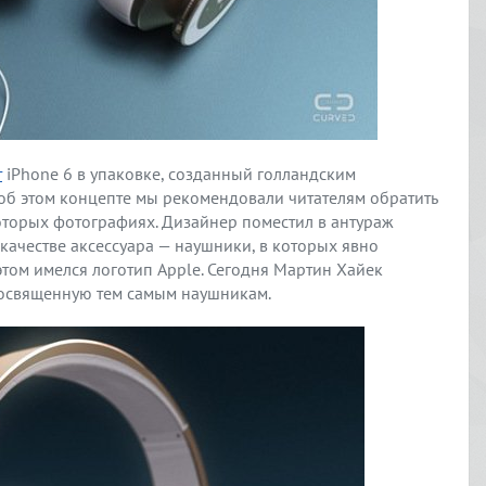
т
iPhone 6 в упаковке, созданный голландским
об этом концепте мы рекомендовали читателям обратить
торых фотографиях. Дизайнер поместил в антураж
 качестве аксессуара — наушники, в которых явно
этом имелся логотип Apple. Сегодня Мартин Хайек
посвященную тем самым наушникам.