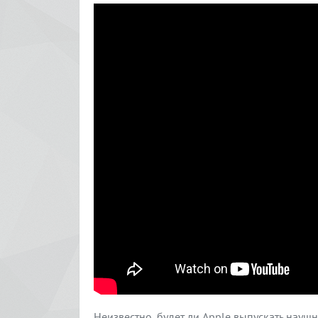
Неизвестно, будет ли Apple выпускать науш