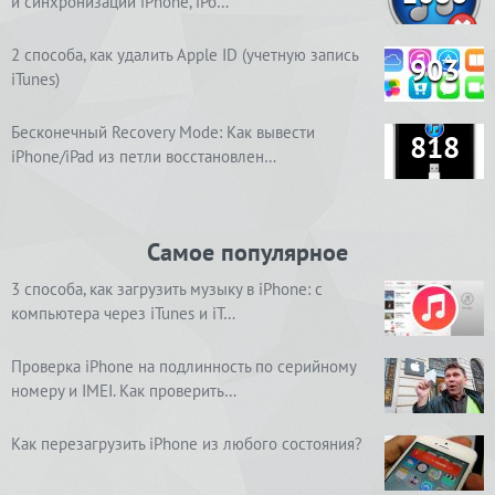
и синхронизации iPhone, iPo…
2 способа, как удалить Apple ID (учетную запись
903
iTunes)
Бесконечный Recovery Mode: Как вывести
818
iPhone/iPad из петли восстановлен…
Самое популярное
3 способа, как загрузить музыку в iPhone: с
компьютера через iTunes и iT…
Проверка iPhone на подлинность по серийному
номеру и IMEI. Как проверить…
Как перезагрузить iPhone из любого состояния?