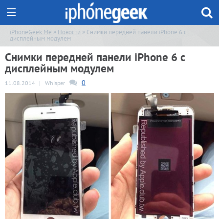
iPhoneGeek.Me
»
Новости
» Снимки передней панели iPhone 6 с
дисплейным модулем
Снимки передней панели iPhone 6 с
дисплейным модулем
0
11.08.2014
|
Whisper