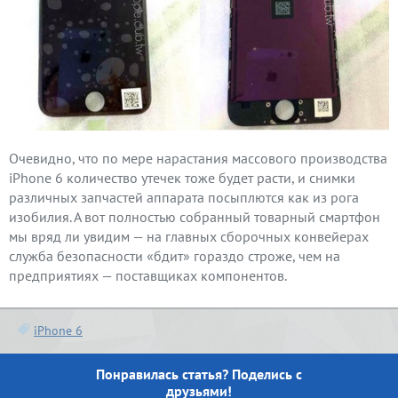
Очевидно, что по мере нарастания массового производства
iPhone 6 количество утечек тоже будет расти, и снимки
различных запчастей аппарата посыплются как из рога
изобилия. А вот полностью собранный товарный смартфон
мы вряд ли увидим — на главных сборочных конвейерах
служба безопасности «бдит» гораздо строже, чем на
предприятиях — поставщиках компонентов.
iPhone 6
Понравилась статья? Поделись с
друзьями!