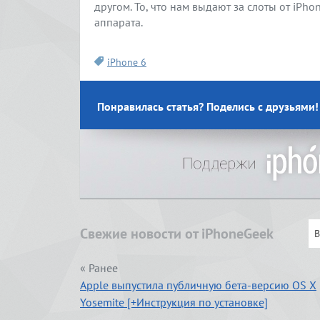
другом. То, что нам выдают за слоты от iPho
аппарата.
iPhone 6
Понравилась статья? Поделись с друзьями!
Свежие новости от iPhoneGeek
« Ранее
Apple выпустила публичную бета-версию OS X
Yosemite [+Инструкция по установке]