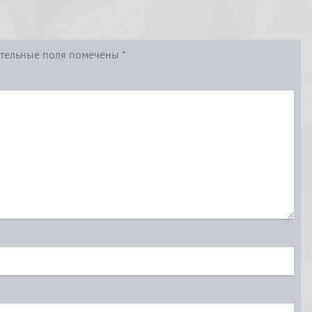
тельные поля помечены
*