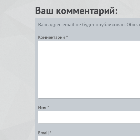
Ваш комментарий:
Ваш адрес email не будет опубликован.
Обяза
Комментарий
*
Имя
*
Email
*