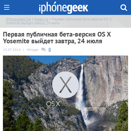
iPhoneGeek.Me
»
Новости
» Первая публичная бета-версия OS X
Yosemite выйдет завтра, 24 июля
Первая публичная бета-версия OS X
Yosemite выйдет завтра, 24 июля
0
23.07.2014
|
Whisper