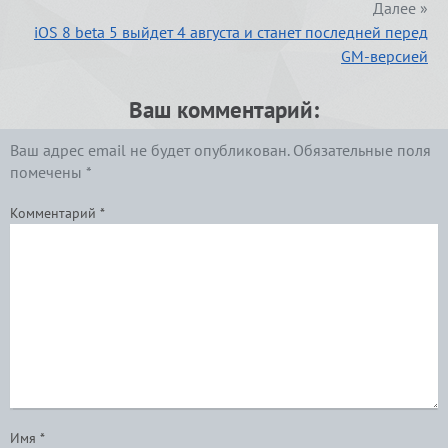
Далее »
iOS 8 beta 5 выйдет 4 августа и станет последней перед
GM-версией
Ваш комментарий:
Ваш адрес email не будет опубликован.
Обязательные поля
помечены
*
Комментарий
*
Имя
*