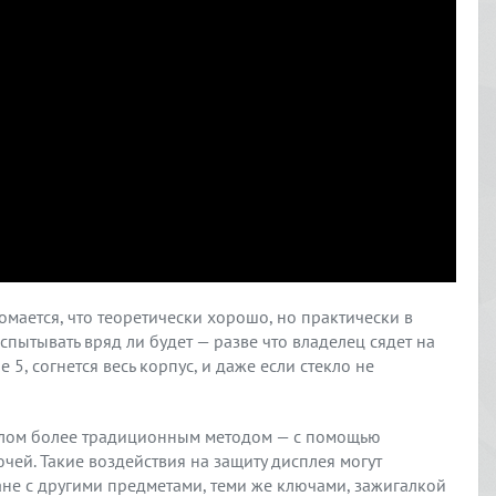
ломается, что теоретически хорошо, но практически в
спытывать вряд ли будет — разве что владелец сядет на
e 5, согнется весь корпус, и даже если стекло не
клом более традиционным методом — с помощью
чей. Такие воздействия на защиту дисплея могут
не с другими предметами, теми же ключами, зажигалкой