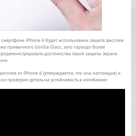
 смартфоне iPhone 6 будет использована защита дисплея
оже привычного Gorilla Glass, зато гораздо более
родемонстрировать достоинства такой защиты экрана
они.
сплея от iPhone 6 (утверждается, что она настоящая) и
он проверил деталь на устойчивость к изгибанию: