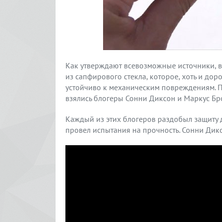
Как утверждают всевозможные источники, в
из сапфирового стекла, которое, хоть и дор
устойчиво к механическим повреждениям. П
взялись блогеры Сонни Диксон и Маркус Бр
Каждый из этих блогеров раздобыл защиту ди
провел испытания на прочность. Сонни Дикс