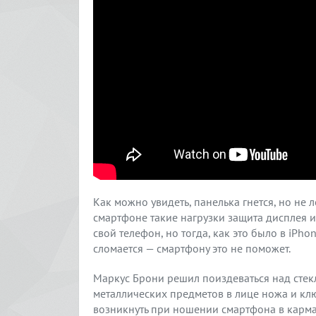
Как можно увидеть, панелька гнется, но не 
смартфоне такие нагрузки защита дисплея и
свой телефон, но тогда, как это было в iPhon
сломается — смартфону это не поможет.
Маркус Брони решил поиздеваться над сте
металлических предметов в лице ножа и клю
возникнуть при ношении смартфона в карма