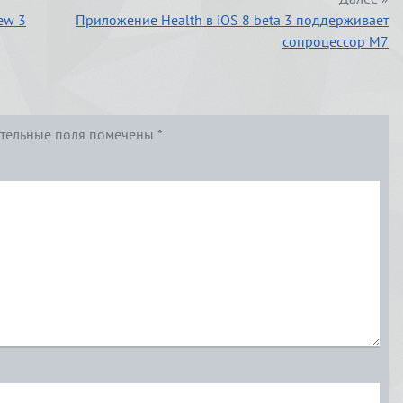
ew 3
Приложение Health в iOS 8 beta 3 поддерживает
сопроцессор М7
тельные поля помечены
*