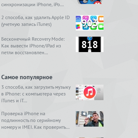
синхронизации iPhone, iPo…
2 способа, как удалить Apple ID
903
(учетную запись iTunes)
Бесконечный Recovery Mode:
818
Как вывести iPhone/iPad из
петли восстановлен…
Самое популярное
3 способа, как загрузить музыку
в iPhone: с компьютера через
iTunes и iT…
Проверка iPhone на
подлинность по серийному
номеру и IMEI. Как проверить…