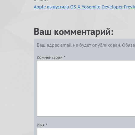
Apple выпустила OS X Yosemite Developer Previ
Ваш комментарий:
Ваш адрес email не будет опубликован.
Обяза
Комментарий
*
Имя
*