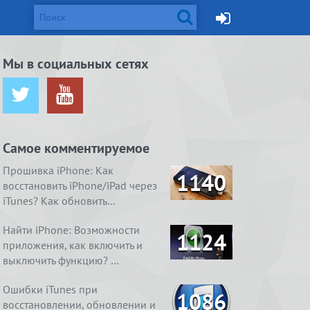
d и Mac
Мы в социальных сетях
ется от
жейлбрейк с
Apple готовит монитор
Вышел джейлбрейк для iOS
ничения …
сстан…
Thunderbolt Retina 5K…
8.4. Даже два
Самое комментируемое
ия
1. Ничего
4 способа, как очистить
Real Boxing 2 ROCKY.
содержимое
 умный
справления
«Другое» на айфоне …
Хлеба и зрелищ
Прошивка iPhone: Как
1140
восстановить iPhone/iPad через
iTunes? Как обновить…
Найти iPhone: Возможности
1124
приложения, как включить и
выключить функцию? …
Ошибки iTunes при
1086
восстановлении, обновлении и