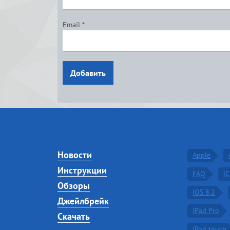
Email
*
Добавить
Новости
Apple
Инструкции
FAQ
i
Обзоры
iOS 8.2
Джейлбрейк
iPad Pro
Скачать
iPod touch