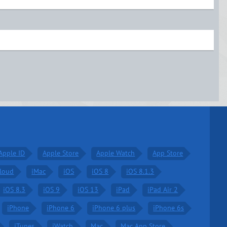
Apple ID
Apple Store
Apple Watch
App Store
Cloud
iMac
iOS
iOS 8
iOS 8.1.3
iOS 8.3
iOS 9
iOS 13
iPad
iPad Air 2
iPhone
iPhone 6
iPhone 6 plus
iPhone 6s
iTunes
iWatch
Mac
Mac App Store