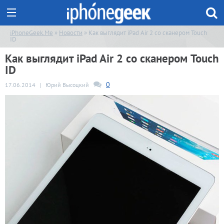
iPhoneGeek.Me
»
Новости
» Как выглядит iPad Air 2 со сканером Touch
ID
Как выглядит iPad Air 2 со сканером Touch
ID
0
17.06.2014
|
Юрий Высоцкий