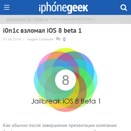
iPhoneGeek.Me
»
Новости
» i0n1c взломал iOS 8 beta 1
i0n1c взломал iOS 8 beta 1
0
03.06.2014
|
Андрей Соловьёв
Как обычно после завершения презентации компания