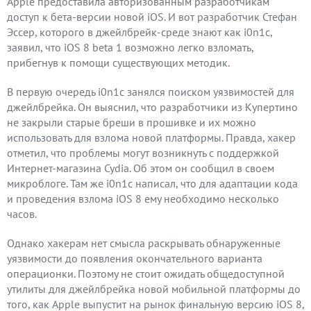
Apple предоставила авторизованным разработчикам
доступ к бета-версии новой iOS. И вот разработчик Стефан
Эссер, которого в джейлбрейк-среде знают как i0n1c,
заявил, что iOS 8 beta 1 возможно легко взломать,
прибегнув к помощи существующих методик.
В первую очередь i0n1c занялся поиском уязвимостей для
джейлбрейка. Он выяснил, что разработчики из Купертино
не закрыли старые бреши в прошивке и их можно
использовать для взлома новой платформы. Правда, хакер
отметил, что проблемы могут возникнуть с поддержкой
Интернет-магазина Cydia. Об этом он сообщил в своем
микроблоге. Там же i0n1c написал, что для адаптации кода
и проведения взлома iOS 8 ему необходимо несколько
часов.
Однако хакерам нет смысла раскрывать обнаруженные
уязвимости до появления окончательного варианта
операционки. Поэтому не стоит ожидать общедоступной
утилиты для джейлбрейка новой мобильной платформы до
того, как Apple выпустит на рынок финальную версию iOS 8,