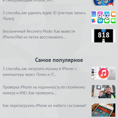
и синхронизации iPhone, iPo…
2 способа, как удалить Apple ID (учетную запись
903
iTunes)
Бесконечный Recovery Mode: Как вывести
818
iPhone/iPad из петли восстановлен…
Самое популярное
3 способа, как загрузить музыку в iPhone: с
компьютера через iTunes и iT…
Проверка iPhone на подлинность по серийному
номеру и IMEI. Как проверить…
Как перезагрузить iPhone из любого состояния?