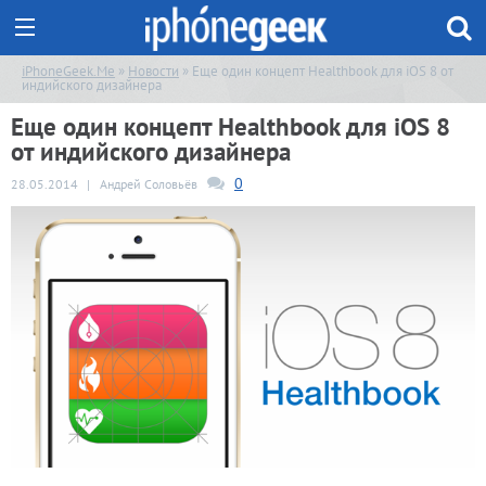
iPhoneGeek.Me
»
Новости
» Еще один концепт Healthbook для iOS 8 от
индийского дизайнера
Еще один концепт Healthbook для iOS 8
от индийского дизайнера
0
28.05.2014
|
Андрей Соловьёв