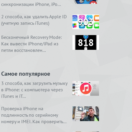
синхронизации iPhone, iPo…
2 способа, как удалить Apple ID
903
(учетную запись iTunes)
Бесконечный Recovery Mode:
818
Как вывести iPhone/iPad из
петли восстановлен…
Самое популярное
3 способа, как загрузить музыку
в iPhone: с компьютера через
iTunes и iT…
Проверка iPhone на
подлинность по серийному
номеру и IMEI. Как проверить…