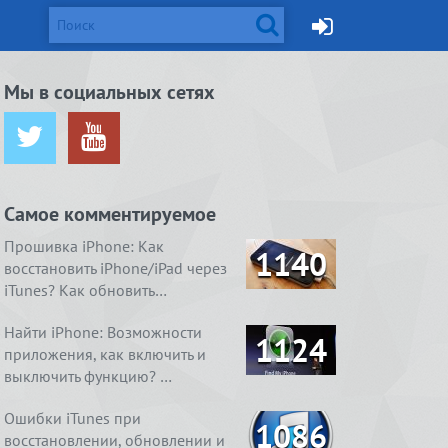
d и Mac
Мы в социальных сетях
ется от
жейлбрейк с
Apple готовит монитор
Вышел джейлбрейк для iOS
ничения …
сстан…
Thunderbolt Retina 5K…
8.4. Даже два
Самое комментируемое
ия
1. Ничего
4 способа, как очистить
Real Boxing 2 ROCKY.
содержимое
 умный
справления
«Другое» на айфоне …
Хлеба и зрелищ
Прошивка iPhone: Как
1140
восстановить iPhone/iPad через
iTunes? Как обновить…
Найти iPhone: Возможности
1124
приложения, как включить и
выключить функцию? …
Ошибки iTunes при
1086
восстановлении, обновлении и