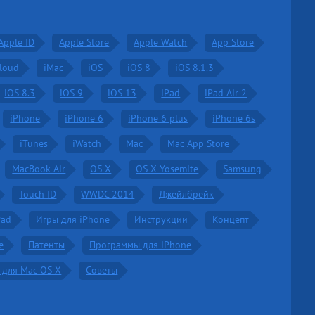
Apple ID
Apple Store
Apple Watch
App Store
Cloud
iMac
iOS
iOS 8
iOS 8.1.3
iOS 8.3
iOS 9
iOS 13
iPad
iPad Air 2
iPhone
iPhone 6
iPhone 6 plus
iPhone 6s
iTunes
iWatch
Mac
Mac App Store
MacBook Air
OS X
OS X Yosemite
Samsung
Touch ID
WWDC 2014
Джейлбрейк
Pad
Игры для iPhone
Инструкции
Концепт
е
Патенты
Программы для iPhone
 для Mac OS X
Советы