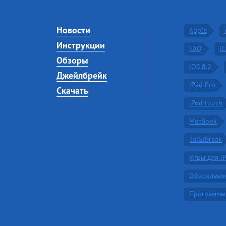
Новости
Apple
Инструкции
FAQ
i
Обзоры
iOS 8.2
Джейлбрейк
iPad Pro
Скачать
iPod touch
MacBook
TaiGJBreak
Игры для i
Обновлени
Программы