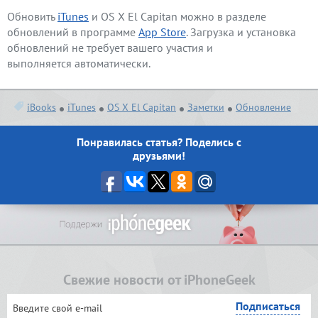
Обновить
iTunes
и OS X El Capitan можно в разделе
обновлений в программе
App Store
. Загрузка и установка
обновлений не требует вашего участия и
выполняется автоматически.
iBooks
iTunes
OS X El Capitan
Заметки
Обновление
Понравилась статья? Поделись с
друзьями!
Свежие новости от iPhoneGeek