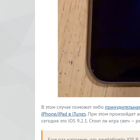
В этом случае поможет либо
принудительная
iPhone/iPad в iTunes
. При этом произойдет 
сегодня это iOS 9.2.1. Стоит ли игра свеч — 
Еще раз напомню, что джейлбрейк iOS 9.