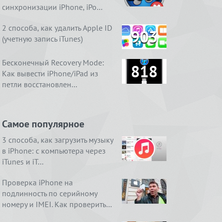
синхронизации iPhone, iPo…
2 способа, как удалить Apple ID
903
(учетную запись iTunes)
Бесконечный Recovery Mode:
818
Как вывести iPhone/iPad из
петли восстановлен…
Самое популярное
3 способа, как загрузить музыку
в iPhone: с компьютера через
iTunes и iT…
Проверка iPhone на
подлинность по серийному
номеру и IMEI. Как проверить…