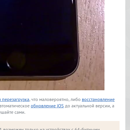
 перезагрузка
, что маловероятно, либо
восстановление
автоматическое
обновление iOS
до актуальной версии, а
решайте сами.
1 возможен только на устройствах с 64-битными 