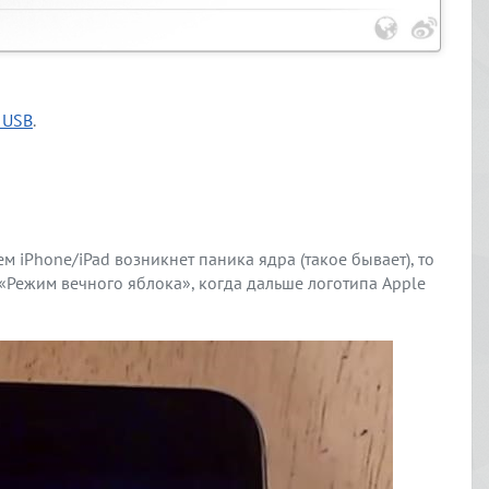
 USB
.
м iPhone/iPad возникнет паника ядра (такое бывает), то
«Режим вечного яблока», когда дальше логотипа Apple