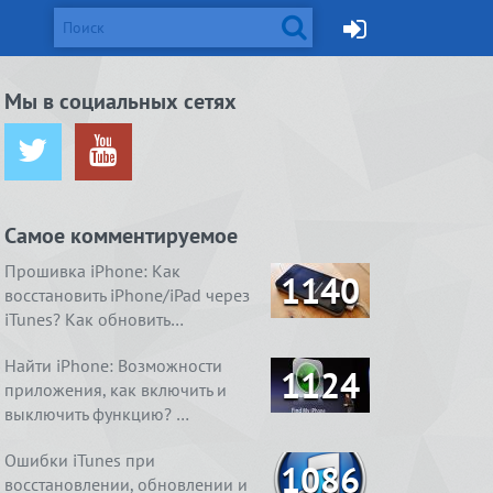
d и Mac
Мы в социальных сетях
ется от
жейлбрейк с
Apple готовит монитор
Вышел джейлбрейк для iOS
ничения …
сстан…
Thunderbolt Retina 5K…
8.4. Даже два
Самое комментируемое
ия
1. Ничего
4 способа, как очистить
Real Boxing 2 ROCKY.
содержимое
 умный
справления
«Другое» на айфоне …
Хлеба и зрелищ
Прошивка iPhone: Как
1140
восстановить iPhone/iPad через
iTunes? Как обновить…
Найти iPhone: Возможности
1124
приложения, как включить и
выключить функцию? …
Ошибки iTunes при
1086
восстановлении, обновлении и