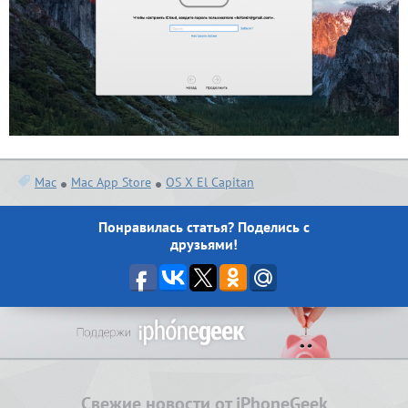
Mac
Mac App Store
OS X El Capitan
Понравилась статья? Поделись с
друзьями!
Свежие новости от iPhoneGeek