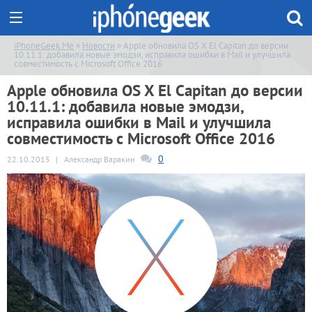
iPhoneGeek.Me
»
Новости
» Apple обновила OS X El Capitan до версии
10.11.1: добавила новые эмодзи, исправила ошибки в Mail и улучшила
совместимость с Microsoft Office 2016
Apple обновила OS X El Capitan до версии
10.11.1: добавила новые эмодзи,
исправила ошибки в Mail и улучшила
совместимость с Microsoft Office 2016
0
22.10.2015
|
Александр Варакин