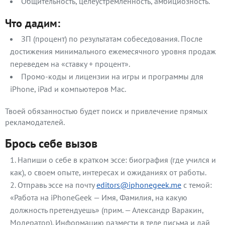
Общительность, целеустремленность, амбициозность.
Что дадим:
ЗП (процент) по результатам собеседования. После
достижения минимального ежемесячного уровня продаж
переведем на «ставку + процент».
Промо-коды и лицензии на игры и программы для
iPhone, iPad и компьютеров Mac.
Твоей обязанностью будет поиск и привлечение прямых
рекламодателей.
Брось себе вызов
Напиши о себе в кратком эссе: биография (где учился и
как), о своем опыте, интересах и ожиданиях от работы.
Отправь эссе на почту
editors@iphonegeek.me
с темой:
«Работа на iPhoneGeek — Имя, Фамилия, на какую
должность претендуешь» (прим. — Александр Варакин,
Модератор). Информацию размести в теле письма и дай