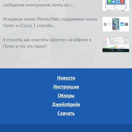
сообщения электронной почты на i…
Резервная копия iPhone/iPad: содержимое копии
iTunes и iCloud, 3 способа…
4 способа, как очистить «Другое» на айфоне в
iTunes и что это такое?
Новости
Инструкции
Обзоры
Джейлбрейк
Скачать