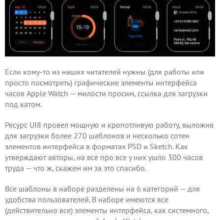
Если кому-то из наших читателей нужны (для работы или
просто посмотреть) графические элементы интерфейса
часов Apple Watch — милости просим, ссылка для загрузки
под катом.
Ресурс UI8 провел мощную и кропотливую работу, выложив
для загрузки более 270 шаблонов и несколько сотен
элементов интерфейса в форматах PSD и Sketch. Как
утверждают авторы, на все про все у них ушло 300 часов
труда — что ж, скажем им за это спасибо.
Все шаблоны в наборе разделены на 6 категорий — для
удобства пользователей. В наборе имеются все
(действительно все) элементы интерфейса, как системного,