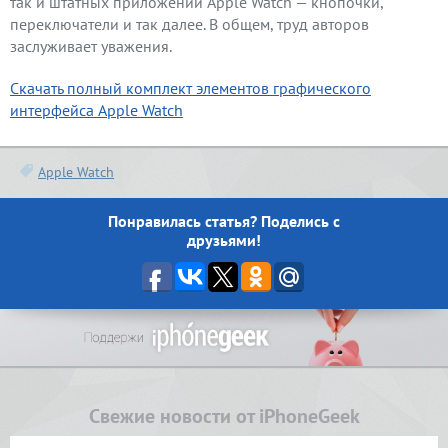
так и штатных приложений Apple Watch — кнопочки,
переключатели и так далее. В общем, труд авторов
заслуживает уважения.
Скачать полный комплект элементов графического
интерфейса Apple Watch
Apple Watch
Понравилась статья? Поделись с
друзьями!
Свежие новости от iPhoneGeek