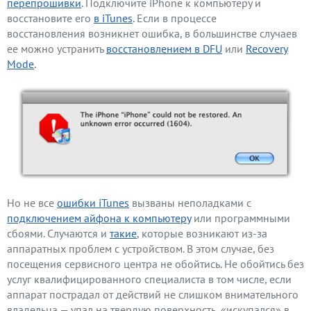
перепрошивки
. Подключите iPhone к компьютеру и
восстановите его
в iTunes
. Если в процессе
восстановления возникнет ошибка, в большинстве случаев
ее можно устранить
восстановлением в DFU
или
Recovery
Mode
.
Но не все
ошибки iTunes
вызваны неполадками с
подключением айфона к компьютеру
или программными
сбоями. Случаются и
такие
, которые возникают из-за
аппаратных проблем с устройством. В этом случае, без
посещения сервисного центра не обойтись. Не обойтись без
услуг квалифицированного специалиста в том числе, если
аппарат пострадал от действий не слишком внимательного
владельца — упал на твердую поверхность, «искупался» в