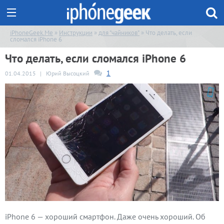
iPhoneGeek.Me
»
Инструкции
»
для "чайников"
» Что делать, если
сломался iPhone 6
Что делать, если сломался iPhone 6
1
01.04.2015
|
Юрий Высоцкий
iPhone 6 — хороший смартфон. Даже очень хороший. Об