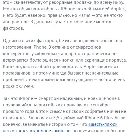
этом свидетельствуют рекордные продажи по всему миру.
Можно объяснять любовь к iPhone некоей «магией Apple»,
и это будет, наверно, правильно, но магия — это не что-то
абстрактное. В данном случае это сочетание многих
факторов.
Одним из таких факторов, безусловно, является качество
изготовления iPhone. В отличие от смартфонов
конкурентов, у «яблочных» аппаратов практически не
встречаются болтаюшиеся кнопки или скрипящие корпуса.
Конечно, как и любой производитель, Apple зависит от
поставщиков, а потому иногда бывают незначительные
проблемы с некоторыми комплектующими — но это очень
редкие случаи.
Так что iPhone — смартфон надежный, и новый iPhone 6,
появившийся на российских прилавках в сентябре
прошлого года в этом смысле от своих собратьев ничем не
отличается. Равно как и 5,5-дюймовый iPhone 6 Plus. Были,
конечно, знаменитые истории о том, что
«шесть-плюс»
легко гнется в кармане джинсов
, но шумиха как-то быстро