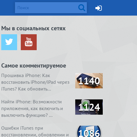
d и Mac
Мы в социальных сетях
ется от
жейлбрейк с
Apple готовит монитор
Вышел джейлбрейк для iOS
ничения …
сстан…
Thunderbolt Retina 5K…
8.4. Даже два
Самое комментируемое
ия
1. Ничего
4 способа, как очистить
Real Boxing 2 ROCKY.
содержимое
 умный
справления
«Другое» на айфоне …
Хлеба и зрелищ
Прошивка iPhone: Как
1140
восстановить iPhone/iPad через
iTunes? Как обновить…
Найти iPhone: Возможности
1124
приложения, как включить и
выключить функцию? …
Ошибки iTunes при
1086
восстановлении, обновлении и