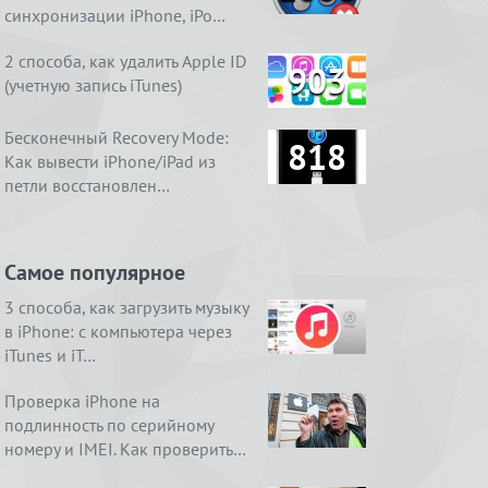
синхронизации iPhone, iPo…
2 способа, как удалить Apple ID
903
(учетную запись iTunes)
Бесконечный Recovery Mode:
818
Как вывести iPhone/iPad из
петли восстановлен…
Самое популярное
3 способа, как загрузить музыку
в iPhone: с компьютера через
iTunes и iT…
Проверка iPhone на
подлинность по серийному
номеру и IMEI. Как проверить…