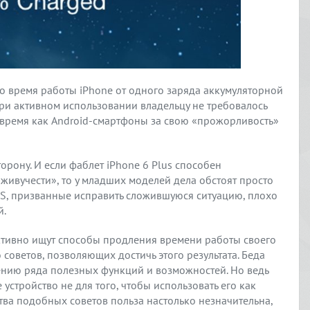
но время работы iPhone от одного заряда аккумуляторной
при активном использовании владельцу не требовалось
о время как Android-смартфоны за свою «прожорливость»
орону. И если фаблет iPhone 6 Plus способен
живучести», то у младших моделей дела обстоят просто
S, призванные исправить сложившуюся ситуацию, плохо
й.
активно ищут способы продления времени работы своего
 советов, позволяющих достичь этого результата. Беда
ючению ряда полезных функций и возможностей. Но ведь
стройство не для того, чтобы использовать его как
ства подобных советов польза настолько незначительна,