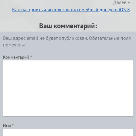
Далее »
Как настроить и использовать семейный доступ в iOS 8
Ваш комментарий:
Ваш адрес email не будет опубликован.
Обязательные поля
помечены
*
Комментарий
*
Имя
*