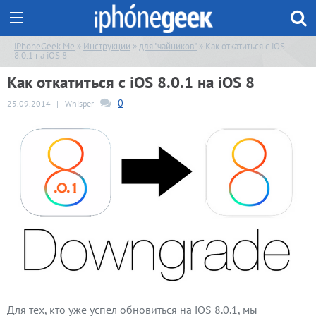
iPhoneGeek.Me
»
Инструкции
»
для "чайников"
» Как откатиться с iOS
8.0.1 на iOS 8
Как откатиться с iOS 8.0.1 на iOS 8
0
25.09.2014
|
Whisper
Для тех, кто уже успел обновиться на iOS 8.0.1, мы