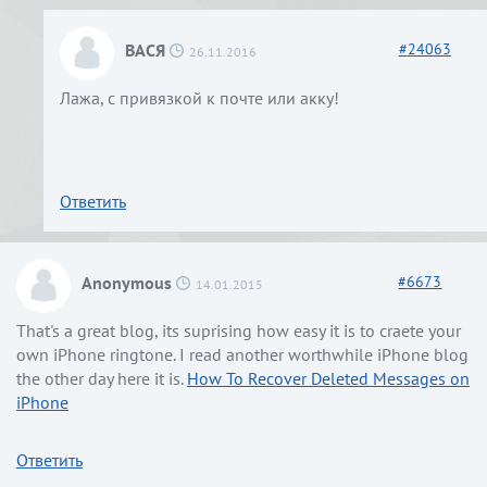
ВАСЯ
#
24063
26.11.2016
Лажа, с привязкой к почте или акку!
Ответить
Anonymous
#
6673
14.01.2015
That's a great blog, its suprising how easy it is to craete your
own iPhone ringtone. I read another worthwhile iPhone blog
the other day here it is.
How To Recover Deleted Messages on
iPhone
Ответить