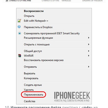
Измените расширение файла
рингтона с «
m4a
» на