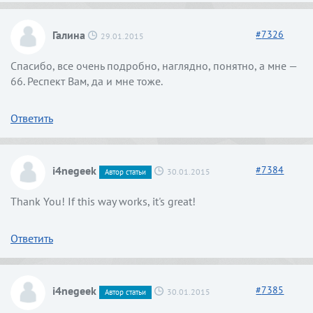
Галина
#
7326
29.01.2015
Спасибо, все очень подробно, наглядно, понятно, а мне —
66. Респект Вам, да и мне тоже.
Ответить
i4negeek
#
7384
30.01.2015
Автор статьи
Thank You! If this way works, it's great!
Ответить
i4negeek
#
7385
30.01.2015
Автор статьи