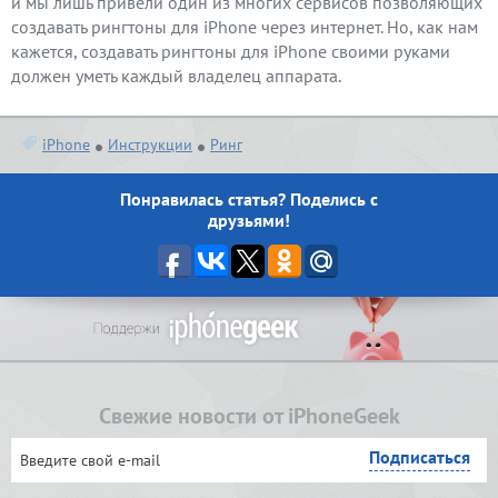
и мы лишь привели один из многих сервисов позволяющих
создавать рингтоны для iPhone через интернет. Но, как нам
кажется, создавать рингтоны для iPhone своими руками
должен уметь каждый владелец аппарата.
iPhone
Инструкции
Ринг
Понравилась статья? Поделись с
друзьями!
Свежие новости от iPhoneGeek