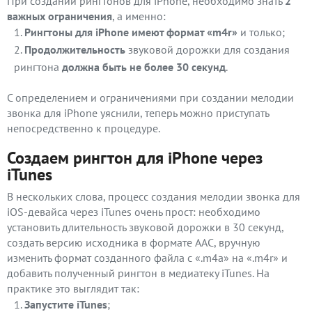
При создании рингтонов для iPhone, необходимо знать
2
важных ограничения
, а именно:
Рингтоны для iPhone имеют формат «m4r»
и только;
Продолжительность
звуковой дорожки для создания
рингтона
должна быть не более 30 секунд
.
С определением и ограничениями при создании мелодии
звонка для iPhone уяснили, теперь можно приступать
непосредственно к процедуре.
Создаем рингтон для iPhone через
iTunes
В нескольких слова, процесс создания мелодии звонка для
iOS-девайса через iTunes очень прост: необходимо
установить длительность звуковой дорожки в 30 секунд,
создать версию исходника в формате AAC, вручную
изменить формат созданного файла с «.m4a» на «.m4r» и
добавить полученный рингтон в медиатеку iTunes. На
практике это выглядит так:
Запустите iTunes
;