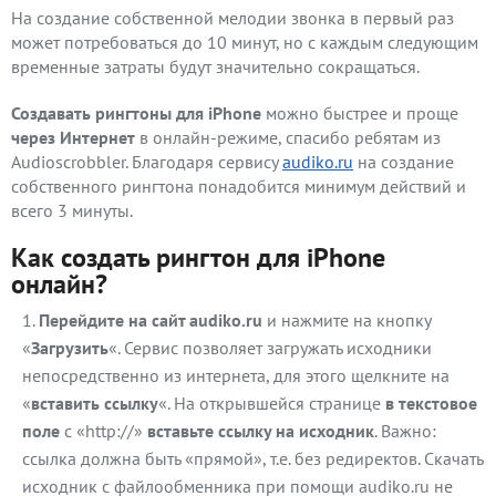
На создание собственной мелодии звонка в первый раз
может потребоваться до 10 минут, но с каждым следующим
временные затраты будут значительно сокращаться.
Создавать рингтоны для iPhone
можно быстрее и проще
через Интернет
в онлайн-режиме, спасибо ребятам из
Audioscrobbler. Благодаря сервису
audiko.ru
на создание
собственного рингтона понадобится минимум действий и
всего 3 минуты.
Как создать рингтон для iPhone
онлайн?
Перейдите на сайт audiko.ru
и нажмите на кнопку
«
Загрузить
«. Сервис позволяет загружать исходники
непосредственно из интернета, для этого щелкните на
«
вставить ссылку
«. На открывшейся странице
в текстовое
поле
с «http://»
вставьте ссылку на исходник
. Важно:
ссылка должна быть «прямой», т.е. без редиректов. Скачать
исходник с файлообменника при помощи audiko.ru не