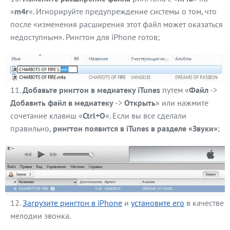
«
m4r
«. Игнорируйте предупреждение системы о том, что
после «изменения расширения этот файл может оказаться
недоступным». Рингтон для iPhone готов;
Добавьте рингтон в медиатеку iTunes
путем «
Файл
->
Добавить файл в медиатеку
->
Открыть
» или нажмите
сочетание клавиш «
Ctrl+O
«. Если вы все сделали
правильно,
рингтон появится в iTunes в разделе «Звуки»
;
Загрузите рингтон в iPhone
и
установите его
в качестве
мелодии звонка.