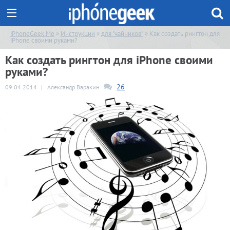
iPhoneGeek.Me
»
Инструкции
»
для "чайников"
» Как создать рингтон для
iPhone своими руками?
Как создать рингтон для iPhone своими
руками?
26
09.04.2014
|
Александр Варакин