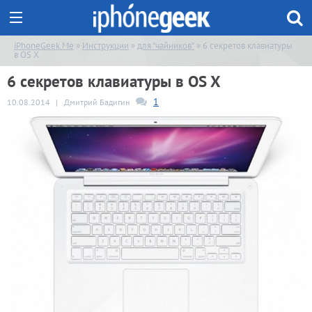
iPhoneGeek.Me
»
Инструкции
»
для "чайников"
» 6 секретов клавиатуры
в OS X
6 секретов клавиатуры в OS X
1
10.08.2014
|
Дмитрий Бадигин