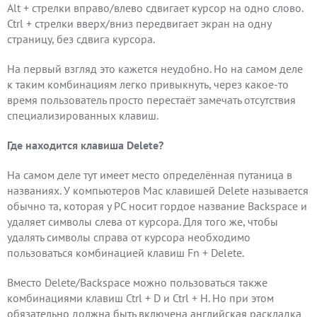
Alt + стрелки вправо/влево сдвигает курсор на одно слово.
Ctrl + стрелки вверх/вниз передвигает экран на одну
страницу, без сдвига курсора.
На первый взгляд это кажется неудобно. Но на самом деле
к таким комбинациям легко привыкнуть, через какое-то
время пользователь просто перестаёт замечать отсутствия
специализированных клавиш.
Где находится клавиша Delete?
На самом деле тут имеет место определённая путаница в
названиях. У компьютеров Mac клавишей Delete называется
обычно та, которая у РС носит гордое название Backspace и
удаляет символы слева от курсора. Для того же, чтобы
удалять символы справа от курсора необходимо
пользоваться комбинацией клавиш Fn + Delete.
Вместо Delete/Backspace можно пользоваться также
комбинациями клавиш Ctrl + D и Ctrl + H. Но при этом
обязательно должна быть включена английская раскладка